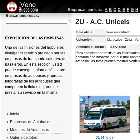
Empresas por letra:
A
B
C
D
E
F
G
H
Buscar empresas:
ZU - A.C. Uniceis
Sitio oficial:
Não encontrado
EXPOSICION DE LAS EMPRESAS
Ubicación:
Maracaibo - Zulia - Ve
Atención al cliente:
Servicios:
Una de las misiones del hobbie es
divulgar el servicio prestado por las
Para completar o rectificar las informaci
contacto con nosotros por el e-mail
conta
empresas de transporte colectivo de
Atención: las fotos pueden mostrar vehícul
pasajeros. En esta seccion, usted
puede conseguir información sobre
empresas de autobuses y apreciar
fotografias de los autobuses que
componen la flota o dejaron de
prestar su servicio en la misma.
Inicio
Empresas de Autobuses
Modelos de Autobuses
Galería de fotos
01
(4 fotos)