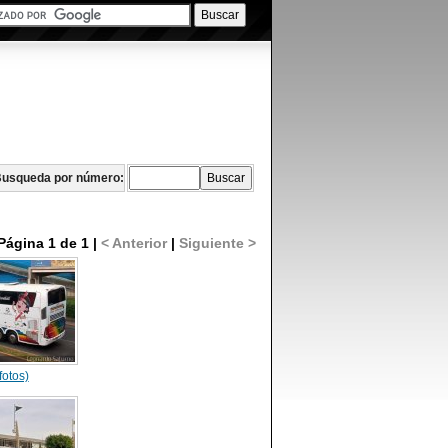
usqueda por número:
Página 1 de 1 |
< Anterior
|
Siguiente >
fotos)