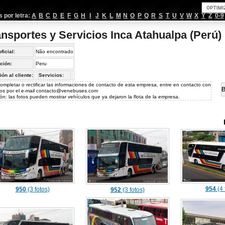
por letra:
A
B
C
D
E
F
G
H
I
J
K
L
M
N
O
P
Q
R
S
T
U
V
W
X
Y
Z
0-9
ansportes y Servicios Inca Atahualpa (Perú)
oficial:
Não encontrado
ción:
Peru
ión al cliente:
Servicios:
ompletar o rectificar las informaciones de contacto de esta empresa, entre en contacto con
B
os por el e-mail
contacto@venebuses.com
ón: las fotos pueden mostrar vehículos que ya dejaron la flota de la empresa.
954
(4 
950
(3 fotos)
952
(3 fotos)