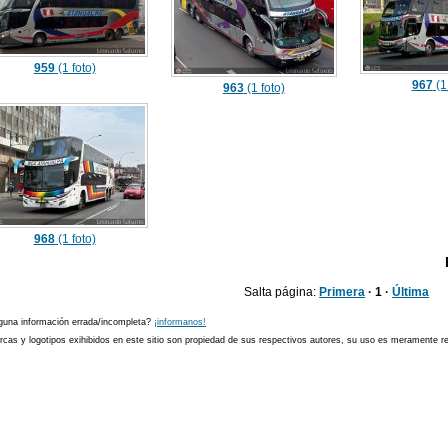
959
(1 foto)
967
(1
963
(1 foto)
968
(1 foto)
Salta página:
Primera
· 1 ·
Última
guna información errada/incompleta?
¡informanos!
cas y logotipos exihibidos en este sitio son propiedad de sus respectivos autores, su uso es meramente ref