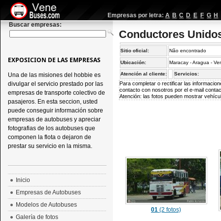
Empresas por letra:
A
B
C
D
E
F
G
H
Buscar empresas:
Conductores Unidos
Sitio oficial:
Não encontrado
EXPOSICION DE LAS EMPRESAS
Ubicación:
Maracay - Aragua - Ve
Atención al cliente:
Servicios:
Una de las misiones del hobbie es
divulgar el servicio prestado por las
Para completar o rectificar las informaci
contacto con nosotros por el e-mail
conta
empresas de transporte colectivo de
Atención: las fotos pueden mostrar vehícul
pasajeros. En esta seccion, usted
puede conseguir información sobre
empresas de autobuses y apreciar
fotografias de los autobuses que
componen la flota o dejaron de
prestar su servicio en la misma.
Inicio
Empresas de Autobuses
Modelos de Autobuses
01
(2 fotos)
Galería de fotos