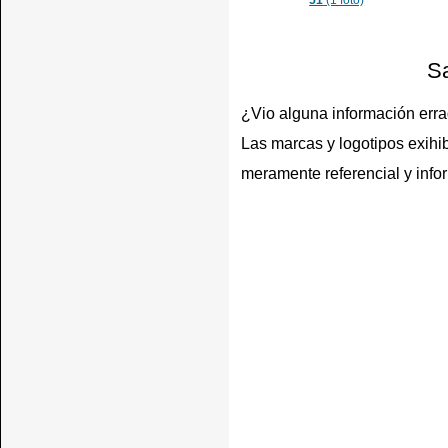
51
(1 foto)
Sa
¿Vio alguna información err
Las marcas y logotipos exihib
meramente referencial y info