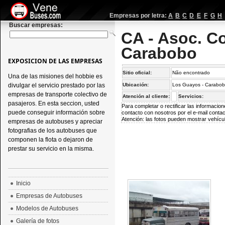
Empresas por letra:
A
B
C
D
E
F
G
H
Buscar empresas:
CA - Asoc. C
Carabobo
EXPOSICION DE LAS EMPRESAS
Sitio oficial:
Não encontrado
Una de las misiones del hobbie es
divulgar el servicio prestado por las
Ubicación:
Los Guayos - Carabob
empresas de transporte colectivo de
Atención al cliente:
Servicios:
pasajeros. En esta seccion, usted
Para completar o rectificar las informaci
puede conseguir información sobre
contacto con nosotros por el e-mail
conta
Atención: las fotos pueden mostrar vehícul
empresas de autobuses y apreciar
fotografias de los autobuses que
componen la flota o dejaron de
prestar su servicio en la misma.
Inicio
Empresas de Autobuses
Modelos de Autobuses
Galería de fotos