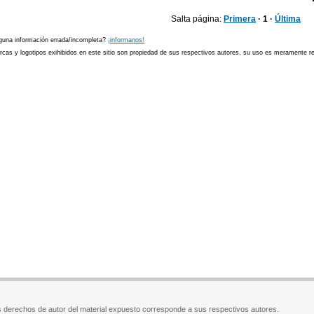
Salta página:
Primera
· 1 ·
Última
guna información errada/incompleta?
¡informanos!
cas y logotipos exihibidos en este sitio son propiedad de sus respectivos autores, su uso es meramente ref
 derechos de autor del material expuesto corresponde a sus respectivos autores.