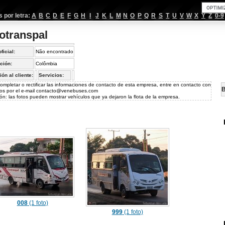
por letra:
A
B
C
D
E
F
G
H
I
J
K
L
M
N
O
P
Q
R
S
T
U
V
W
X
Y
Z
0-9
otranspal
oficial:
Não encontrado
ción:
Colômbia
ión al cliente:
Servicios:
ompletar o rectificar las informaciones de contacto de esta empresa, entre en contacto con
B
os por el e-mail
contacto@venebuses.com
ón: las fotos pueden mostrar vehículos que ya dejaron la flota de la empresa.
008
(1 foto)
999
(1 foto)