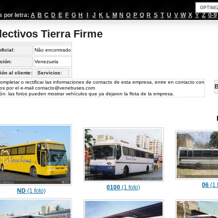
por letra:
A
B
C
D
E
F
G
H
I
J
K
L
M
N
O
P
Q
R
S
T
U
V
W
X
Y
Z
0-9
lectivos Tierra Firme
oficial:
Não encontrado
ción:
Venezuela
ión al cliente:
Servicios:
ompletar o rectificar las informaciones de contacto de esta empresa, entre en contacto con
B
os por el e-mail
contacto@venebuses.com
ón: las fotos pueden mostrar vehículos que ya dejaron la flota de la empresa.
06
(1 
0100
(1 foto)
ND
(1 foto)