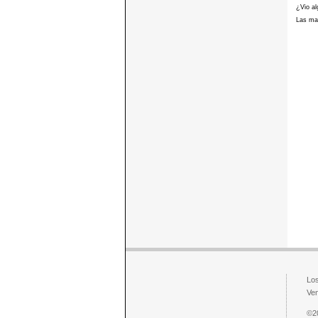
¿Vio al
Las mar
Los
Ven
©2