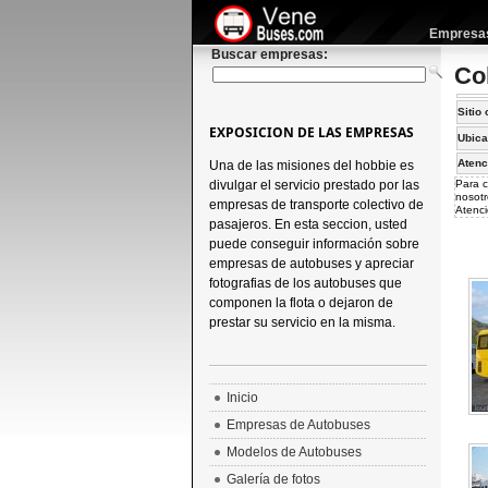
Empresas 
Buscar empresas:
Co
Sitio 
EXPOSICION DE LAS EMPRESAS
Ubica
Atenc
Una de las misiones del hobbie es
divulgar el servicio prestado por las
Para c
nosotr
empresas de transporte colectivo de
Atenci
pasajeros. En esta seccion, usted
puede conseguir información sobre
empresas de autobuses y apreciar
fotografias de los autobuses que
componen la flota o dejaron de
prestar su servicio en la misma.
Inicio
Empresas de Autobuses
Modelos de Autobuses
Galería de fotos