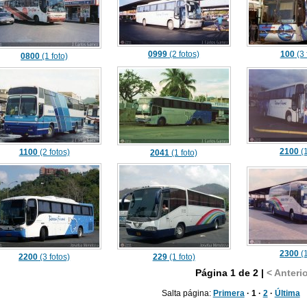
0999
(2 fotos)
100
(3 
0800
(1 foto)
2100
(1
1100
(2 fotos)
2041
(1 foto)
2300
(1
2200
(3 fotos)
229
(1 foto)
Página 1 de 2 |
< Anteri
Salta página:
Primera
· 1 ·
2
·
Última