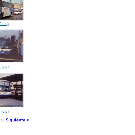
fotos)
 foto)
 foto)
or
|
Siguiente >