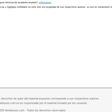
guna información errada/incompleta?
¡informanos!
cas y logotipos exihibidos en este sitio son propiedad de sus respectivos autores, su uso es meramente ref
 derechos de autor del material expuesto corresponde a sus respectivos autores.
ebuses.com no es responsable por el material enviado por los usuarios.
009 Venebuses.com - Todos los derechos reservados.