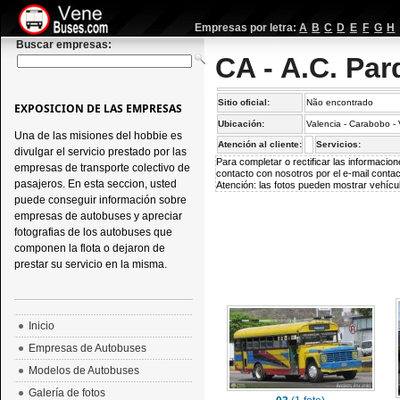
Empresas por letra:
A
B
C
D
E
F
G
H
Buscar empresas:
CA - A.C. Par
Sitio oficial:
Não encontrado
EXPOSICION DE LAS EMPRESAS
Ubicación:
Valencia - Carabobo -
Una de las misiones del hobbie es
Atención al cliente:
Servicios:
divulgar el servicio prestado por las
Para completar o rectificar las informaci
empresas de transporte colectivo de
contacto con nosotros por el e-mail
conta
pasajeros. En esta seccion, usted
Atención: las fotos pueden mostrar vehícul
puede conseguir información sobre
empresas de autobuses y apreciar
fotografias de los autobuses que
componen la flota o dejaron de
prestar su servicio en la misma.
Inicio
Empresas de Autobuses
Modelos de Autobuses
Galería de fotos