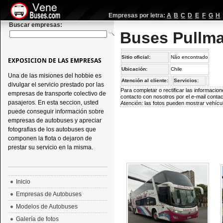
Empresas por letra:
A
B
C
D
E
F
G
H
Buscar empresas:
Buses Pullma
Sitio oficial:
Não encontrado
EXPOSICION DE LAS EMPRESAS
Ubicación:
Chile
Una de las misiones del hobbie es
Atención al cliente:
Servicios:
divulgar el servicio prestado por las
Para completar o rectificar las informaci
empresas de transporte colectivo de
contacto con nosotros por el e-mail
conta
pasajeros. En esta seccion, usted
Atención: las fotos pueden mostrar vehícul
puede conseguir información sobre
empresas de autobuses y apreciar
fotografias de los autobuses que
componen la flota o dejaron de
prestar su servicio en la misma.
Inicio
Empresas de Autobuses
Modelos de Autobuses
Galería de fotos