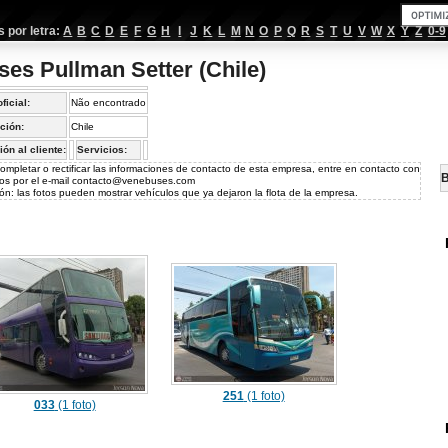
por letra:
A
B
C
D
E
F
G
H
I
J
K
L
M
N
O
P
Q
R
S
T
U
V
W
X
Y
Z
0-9
ses Pullman Setter (Chile)
oficial:
Não encontrado
ción:
Chile
ión al cliente:
Servicios:
ompletar o rectificar las informaciones de contacto de esta empresa, entre en contacto con
B
os por el e-mail
contacto@venebuses.com
ón: las fotos pueden mostrar vehículos que ya dejaron la flota de la empresa.
251
(1 foto)
033
(1 foto)