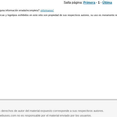
Salta página:
Primera
· 1 ·
Última
guna información errada/incompleta?
¡informanos!
cas y logotipos exihibidos en este sitio son propiedad de sus respectivos autores, su uso es meramente ref
 derechos de autor del material expuesto corresponde a sus respectivos autores.
ebuses.com no es responsable por el material enviado por los usuarios.