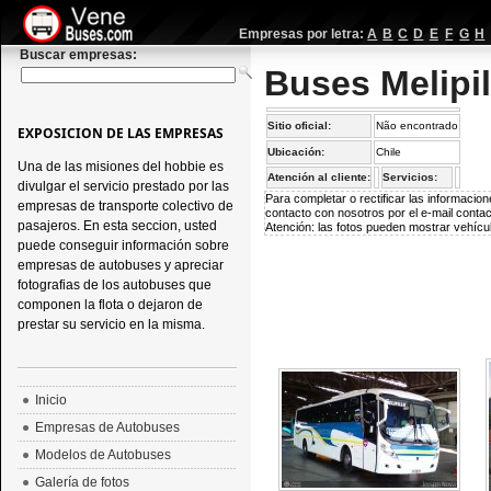
Empresas por letra:
A
B
C
D
E
F
G
H
Buscar empresas:
Buses Melipil
Sitio oficial:
Não encontrado
EXPOSICION DE LAS EMPRESAS
Ubicación:
Chile
Una de las misiones del hobbie es
Atención al cliente:
Servicios:
divulgar el servicio prestado por las
Para completar o rectificar las informaci
empresas de transporte colectivo de
contacto con nosotros por el e-mail
conta
pasajeros. En esta seccion, usted
Atención: las fotos pueden mostrar vehícul
puede conseguir información sobre
empresas de autobuses y apreciar
fotografias de los autobuses que
componen la flota o dejaron de
prestar su servicio en la misma.
Inicio
Empresas de Autobuses
Modelos de Autobuses
Galería de fotos