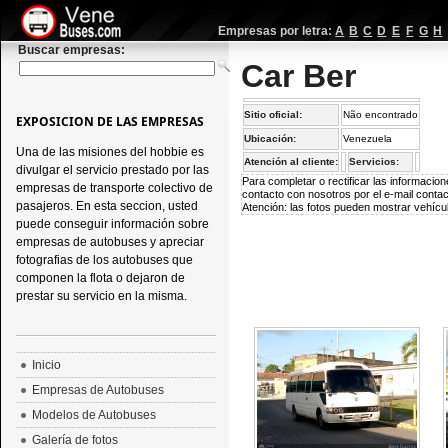
Empresas por letra:
A
B
C
D
E
F
G
H
Buscar empresas:
Car Ber
Sitio oficial:
Não encontrado
EXPOSICION DE LAS EMPRESAS
Ubicación:
Venezuela
Una de las misiones del hobbie es
Atención al cliente:
Servicios:
divulgar el servicio prestado por las
Para completar o rectificar las informaci
empresas de transporte colectivo de
contacto con nosotros por el e-mail
conta
pasajeros. En esta seccion, usted
Atención: las fotos pueden mostrar vehícul
puede conseguir información sobre
empresas de autobuses y apreciar
fotografias de los autobuses que
componen la flota o dejaron de
prestar su servicio en la misma.
Inicio
Empresas de Autobuses
Modelos de Autobuses
Galería de fotos