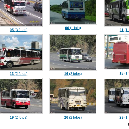
06
(1 foto)
05
(3 fotos)
11
(1 
18
(1 
13
(2 fotos)
16
(2 fotos)
19
(2 fotos)
26
(2 fotos)
29
(1 