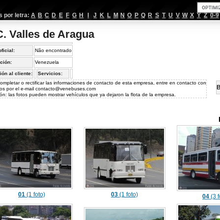
por letra:
A
B
C
D
E
F
G
H
I
J
K
L
M
N
O
P
Q
R
S
T
U
V
W
X
Y
Z
0-9
C. Valles de Aragua
oficial:
Não encontrado
ción:
Venezuela
ión al cliente:
Servicios:
ompletar o rectificar las informaciones de contacto de esta empresa, entre en contacto con
B
os por el e-mail
contacto@venebuses.com
ón: las fotos pueden mostrar vehículos que ya dejaron la flota de la empresa.
01
(1 foto)
03
(1 foto)
04
(3 f