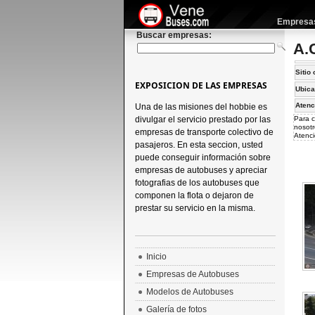
Empresas 
Buscar empresas:
A.
Sitio 
EXPOSICION DE LAS EMPRESAS
Ubica
Atenc
Una de las misiones del hobbie es
divulgar el servicio prestado por las
Para c
nosotr
empresas de transporte colectivo de
Atenci
pasajeros. En esta seccion, usted
puede conseguir información sobre
empresas de autobuses y apreciar
fotografias de los autobuses que
componen la flota o dejaron de
prestar su servicio en la misma.
Inicio
Empresas de Autobuses
Modelos de Autobuses
Galería de fotos