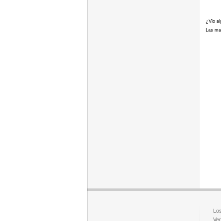
¿Vio al
Las mar
Los
Ven