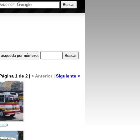
usqueda por número:
Página 1 de 2 |
< Anterior
|
Siguiente >
otos)