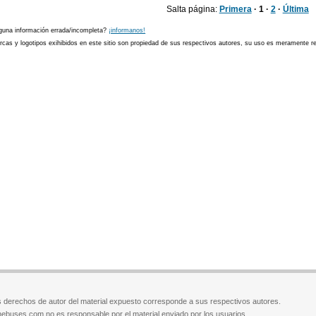
Salta página:
Primera
· 1 ·
2
·
Última
guna información errada/incompleta?
¡informanos!
cas y logotipos exihibidos en este sitio son propiedad de sus respectivos autores, su uso es meramente ref
 derechos de autor del material expuesto corresponde a sus respectivos autores.
ebuses.com no es responsable por el material enviado por los usuarios.