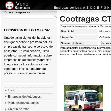
Empresas por letra:
A
B
C
D
E
F
G
H
Buscar empresas:
Cootragas C
Empresa de transporte urbano de Bucaram
EXPOSICION DE LAS EMPRESAS
Sitio oficial:
Não enco
Una de las misiones del hobbie es
Ubicación:
Colômbia
divulgar el servicio prestado por las
Atención al cliente:
Servici
empresas de transporte colectivo de
Para completar o rectificar las informaci
pasajeros. En esta seccion, usted
contacto con nosotros por el e-mail
conta
Atención: las fotos pueden mostrar vehícul
puede conseguir información sobre
empresas de autobuses y apreciar
fotografias de los autobuses que
componen la flota o dejaron de
prestar su servicio en la misma.
Inicio
Empresas de Autobuses
Modelos de Autobuses
Galería de fotos