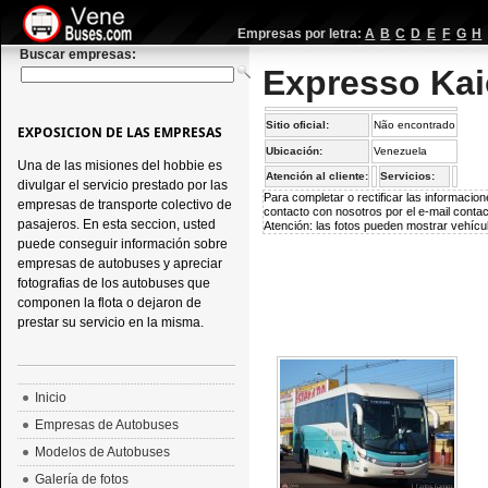
Empresas por letra:
A
B
C
D
E
F
G
H
Buscar empresas:
Expresso Ka
Sitio oficial:
Não encontrado
EXPOSICION DE LAS EMPRESAS
Ubicación:
Venezuela
Una de las misiones del hobbie es
Atención al cliente:
Servicios:
divulgar el servicio prestado por las
Para completar o rectificar las informaci
empresas de transporte colectivo de
contacto con nosotros por el e-mail
conta
pasajeros. En esta seccion, usted
Atención: las fotos pueden mostrar vehícul
puede conseguir información sobre
empresas de autobuses y apreciar
fotografias de los autobuses que
componen la flota o dejaron de
prestar su servicio en la misma.
Inicio
Empresas de Autobuses
Modelos de Autobuses
Galería de fotos