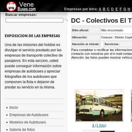
Empresas por letra:
A
B
C
D
E
F
G
H
Buscar empresas:
DC - Colectivos El 
Sitio oficial:
Não encontrado
EXPOSICION DE LAS EMPRESAS
Ubicación:
Caracas - Distrito Capi
Atención al cliente:
Servicios:
Una de las misiones del hobbie es
divulgar el servicio prestado por las
Para completar o rectificar las informaci
contacto con nosotros por el e-mail
conta
empresas de transporte colectivo de
Atención: las fotos pueden mostrar vehícul
pasajeros. En esta seccion, usted
puede conseguir información sobre
empresas de autobuses y apreciar
fotografias de los autobuses que
componen la flota o dejaron de
prestar su servicio en la misma.
Inicio
Empresas de Autobuses
Modelos de Autobuses
1
(1 foto)
Galería de fotos