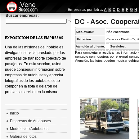
Empresas por letra:
A
B
C
D
E
F
G
H
Buscar empresas:
DC - Asoc. Cooperat
Sitio oficial:
Não encontrado
EXPOSICION DE LAS EMPRESAS
Ubicación:
Caracas - Distrito Capi
Atención al cliente:
Servicios:
Una de las misiones del hobbie es
divulgar el servicio prestado por las
Para completar o rectificar las informaci
contacto con nosotros por el e-mail
conta
empresas de transporte colectivo de
Atención: las fotos pueden mostrar vehícul
pasajeros. En esta seccion, usted
puede conseguir información sobre
empresas de autobuses y apreciar
fotografias de los autobuses que
componen la flota o dejaron de
prestar su servicio en la misma.
Inicio
Empresas de Autobuses
Modelos de Autobuses
Galería de fotos