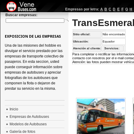
Empresas por letra:
A
B
C
D
E
F
G
H
Buscar empresas:
TransEsmera
Sitio oficial:
Não encontrado
EXPOSICION DE LAS EMPRESAS
Ubicación:
Equador
Una de las misiones del hobbie es
Atención al cliente:
Servicios:
divulgar el servicio prestado por las
Para completar o rectificar las informaci
empresas de transporte colectivo de
contacto con nosotros por el e-mail
conta
pasajeros. En esta seccion, usted
Atención: las fotos pueden mostrar vehícul
puede conseguir información sobre
empresas de autobuses y apreciar
fotografias de los autobuses que
componen la flota o dejaron de
prestar su servicio en la misma.
Inicio
Empresas de Autobuses
Modelos de Autobuses
Galería de fotos