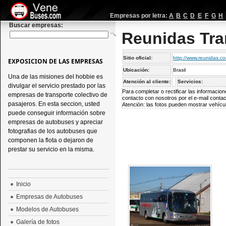
Empresas por letra:
A
B
C
D
E
F
G
H
Buscar empresas:
Reunidas Tra
Sitio oficial:
http://www.reunidas.co
EXPOSICION DE LAS EMPRESAS
Ubicación:
Brasil
Una de las misiones del hobbie es
Atención al cliente:
Servicios:
divulgar el servicio prestado por las
Para completar o rectificar las informaci
empresas de transporte colectivo de
contacto con nosotros por el e-mail
conta
pasajeros. En esta seccion, usted
Atención: las fotos pueden mostrar vehícul
puede conseguir información sobre
empresas de autobuses y apreciar
fotografias de los autobuses que
componen la flota o dejaron de
prestar su servicio en la misma.
Inicio
Empresas de Autobuses
Modelos de Autobuses
Galería de fotos