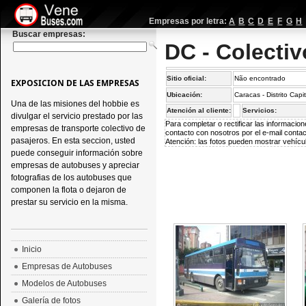
Empresas por letra:
A
B
C
D
E
F
G
H
Buscar empresas:
DC - Colecti
Sitio oficial:
Não encontrado
EXPOSICION DE LAS EMPRESAS
Ubicación:
Caracas - Distrito Capi
Una de las misiones del hobbie es
Atención al cliente:
Servicios:
divulgar el servicio prestado por las
Para completar o rectificar las informaci
empresas de transporte colectivo de
contacto con nosotros por el e-mail
conta
pasajeros. En esta seccion, usted
Atención: las fotos pueden mostrar vehícul
puede conseguir información sobre
empresas de autobuses y apreciar
fotografias de los autobuses que
componen la flota o dejaron de
prestar su servicio en la misma.
Inicio
Empresas de Autobuses
Modelos de Autobuses
Galería de fotos