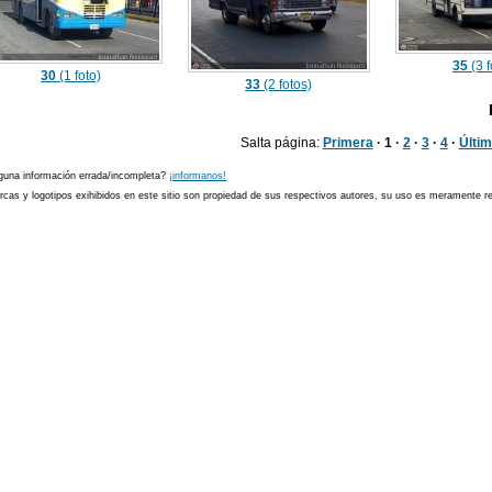
35
(3 f
30
(1 foto)
33
(2 fotos)
Salta página:
Primera
· 1 ·
2
·
3
·
4
·
Últi
guna información errada/incompleta?
¡informanos!
cas y logotipos exihibidos en este sitio son propiedad de sus respectivos autores, su uso es meramente ref