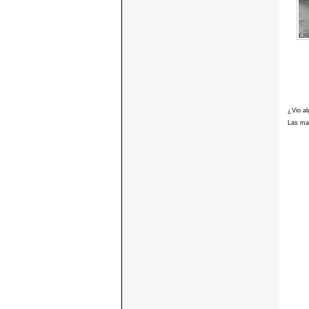
¿Vio al
Las mar