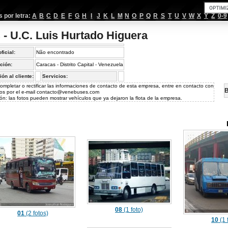
por letra:
A
B
C
D
E
F
G
H
I
J
K
L
M
N
O
P
Q
R
S
T
U
V
W
X
Y
Z
0-9
 - U.C. Luis Hurtado Higuera
oficial:
Não encontrado
ción:
Caracas - Distrito Capital - Venezuela
ión al cliente:
Servicios:
ompletar o rectificar las informaciones de contacto de esta empresa, entre en contacto con
B
os por el e-mail
contacto@venebuses.com
ón: las fotos pueden mostrar vehículos que ya dejaron la flota de la empresa.
08
(1 foto)
01
(2 fotos)
10
(1 