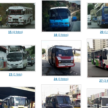
15
(4 fotos)
20
(1 
18
(3 fotos)
23
(1 foto)
24
(3 fotos)
27
(3 f