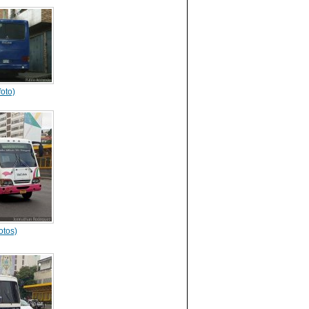
foto)
otos)