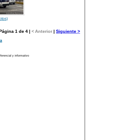
otos)
Página 1 de 4 |
< Anterior
|
Siguiente >
ma
erencial y informativo