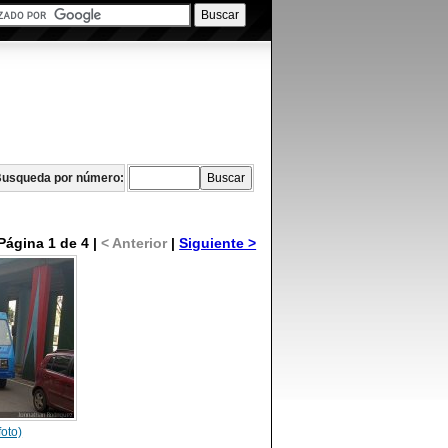
usqueda por número:
Página 1 de 4 |
< Anterior
|
Siguiente >
foto)