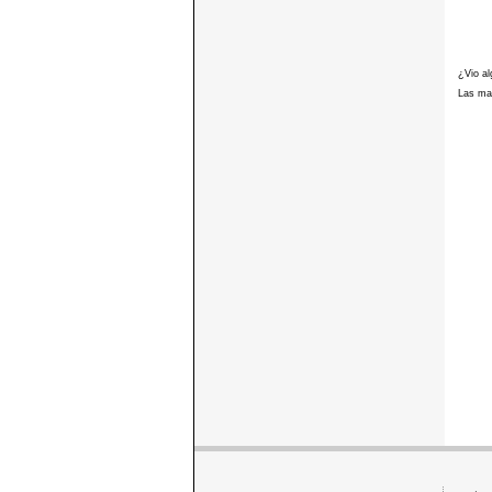
¿Vio al
Las mar