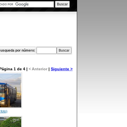
usqueda por número:
Página 1 de 4 |
< Anterior
|
Siguiente >
 foto)