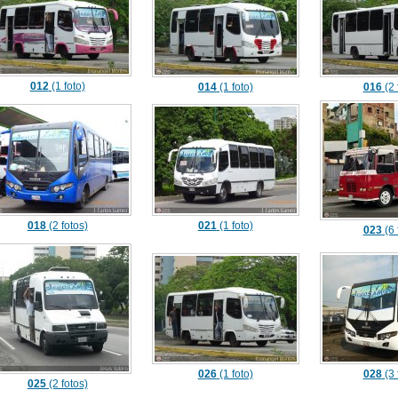
012
(1 foto)
014
(1 foto)
016
(2 
018
(2 fotos)
021
(1 foto)
023
(6 
026
(1 foto)
028
(3 
025
(2 fotos)