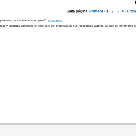
Salta página:
Primera
· 1 ·
2
·
3
·
4
·
Últi
guna información errada/incompleta?
¡informanos!
cas y logotipos exihibidos en este sitio son propiedad de sus respectivos autores, su uso es meramente ref