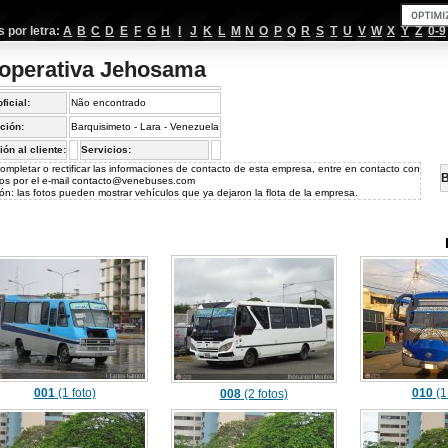
por letra:
A
B
C
D
E
F
G
H
I
J
K
L
M
N
O
P
Q
R
S
T
U
V
W
X
Y
Z
0-9
operativa Jehosama
oficial:
Não encontrado
ción:
Barquisimeto - Lara - Venezuela
ión al cliente:
Servicios:
ompletar o rectificar las informaciones de contacto de esta empresa, entre en contacto con
B
os por el e-mail
contacto@venebuses.com
ón: las fotos pueden mostrar vehículos que ya dejaron la flota de la empresa.
001
(1 foto)
010
(1
008
(2 fotos)