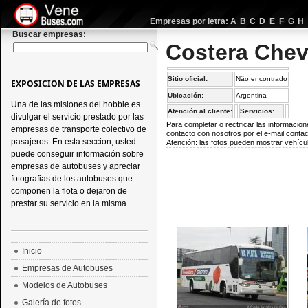
Empresas por letra:
A
B
C
D
E
F
G
H
Buscar empresas:
Costera Cheva
Sitio oficial:
Não encontrado
EXPOSICION DE LAS EMPRESAS
Ubicación:
Argentina
Una de las misiones del hobbie es
Atención al cliente:
Servicios:
divulgar el servicio prestado por las
Para completar o rectificar las informaci
empresas de transporte colectivo de
contacto con nosotros por el e-mail
conta
pasajeros. En esta seccion, usted
Atención: las fotos pueden mostrar vehícul
puede conseguir información sobre
empresas de autobuses y apreciar
fotografias de los autobuses que
componen la flota o dejaron de
prestar su servicio en la misma.
Inicio
Empresas de Autobuses
Modelos de Autobuses
Galería de fotos