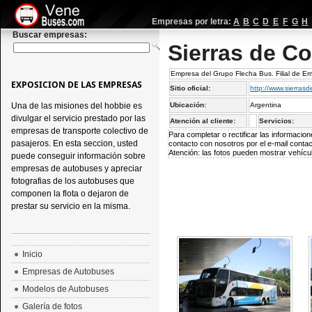
Empresas por letra:
A
B
C
D
E
F
G
H
Buscar empresas:
Sierras de C
Empresa del Grupo Flecha Bus. Filial de E
EXPOSICION DE LAS EMPRESAS
Sitio oficial:
http://www.sierras
Una de las misiones del hobbie es
Ubicación:
Argentina
divulgar el servicio prestado por las
Atención al cliente:
Servicios:
empresas de transporte colectivo de
Para completar o rectificar las informaci
pasajeros. En esta seccion, usted
contacto con nosotros por el e-mail
conta
Atención: las fotos pueden mostrar vehícul
puede conseguir información sobre
empresas de autobuses y apreciar
fotografias de los autobuses que
componen la flota o dejaron de
prestar su servicio en la misma.
Inicio
Empresas de Autobuses
Modelos de Autobuses
Galería de fotos