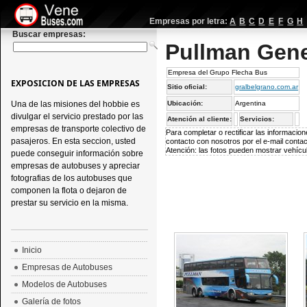
Empresas por letra:
A
B
C
D
E
F
G
H
Buscar empresas:
Pullman Gene
Empresa del Grupo Flecha Bus
EXPOSICION DE LAS EMPRESAS
Sitio oficial:
gralbelgrano.com.ar
Una de las misiones del hobbie es
Ubicación:
Argentina
divulgar el servicio prestado por las
Atención al cliente:
Servicios:
empresas de transporte colectivo de
Para completar o rectificar las informaci
pasajeros. En esta seccion, usted
contacto con nosotros por el e-mail
conta
Atención: las fotos pueden mostrar vehícul
puede conseguir información sobre
empresas de autobuses y apreciar
fotografias de los autobuses que
componen la flota o dejaron de
prestar su servicio en la misma.
Inicio
Empresas de Autobuses
Modelos de Autobuses
Galería de fotos