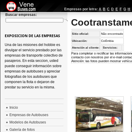
Empresas por letra:
A
B
C
D
E
F
G
H
Buscar empresas:
Cootranstam
Sitio oficial:
Não encontrado
EXPOSICION DE LAS EMPRESAS
Ubicación:
Colômbia
Una de las misiones del hobbie es
Atención al cliente:
Servicios:
divulgar el servicio prestado por las
Para completar o rectificar las informaci
empresas de transporte colectivo de
contacto con nosotros por el e-mail
conta
pasajeros. En esta seccion, usted
Atención: las fotos pueden mostrar vehícul
puede conseguir información sobre
empresas de autobuses y apreciar
fotografias de los autobuses que
componen la flota o dejaron de
prestar su servicio en la misma.
Inicio
Empresas de Autobuses
Modelos de Autobuses
Galería de fotos