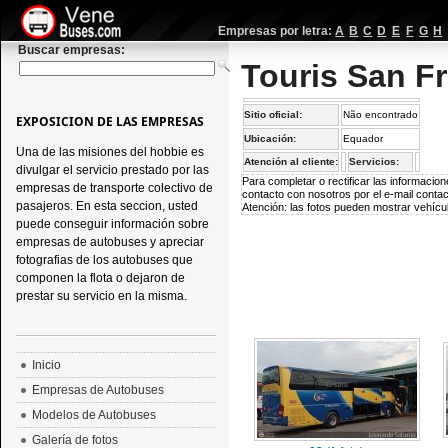
Empresas por letra:
A
B
C
D
E
F
G
H
Buscar empresas:
Touris San Fr
Sitio oficial:
Não encontrado
EXPOSICION DE LAS EMPRESAS
Ubicación:
Equador
Una de las misiones del hobbie es
Atención al cliente:
Servicios:
divulgar el servicio prestado por las
Para completar o rectificar las informaci
empresas de transporte colectivo de
contacto con nosotros por el e-mail
conta
pasajeros. En esta seccion, usted
Atención: las fotos pueden mostrar vehícul
puede conseguir información sobre
empresas de autobuses y apreciar
fotografias de los autobuses que
componen la flota o dejaron de
prestar su servicio en la misma.
Inicio
Empresas de Autobuses
Modelos de Autobuses
Galería de fotos