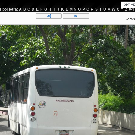
por letra:
A
B
C
D
E
F
G
H
I
J
K
L
M
N
O
P
Q
R
S
T
U
V
W
X
Y
Z
0-9
Conte