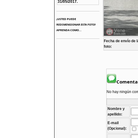
31/05/2017.
¡USTED PUEDE
REDIMENSIONAR ESTA FOTO!
APRENDA COMO...
Fecha de envío de l
foto:
Comentar
No hay ningún come
Nombre y
apellido:
E-mail
(Opcional):