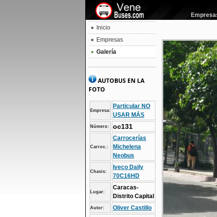
Empresas 
Inicio
Empresas
Galería
AUTOBUS EN LA
FOTO
Particular NO
Empresa:
USAR MÁS
oc131
Número:
Carrocerías
Michelena
Carroc.:
Neobus
Iveco Daily
Chasis:
70C16HD
Caracas-
Lugar:
Distrito Capital
Oliver Castillo
Autor: