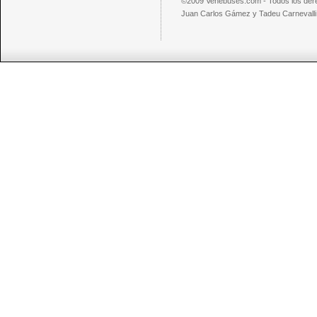
©2009 Venebuses.com - Todos los der
Juan Carlos Gámez y Tadeu Carnevalli