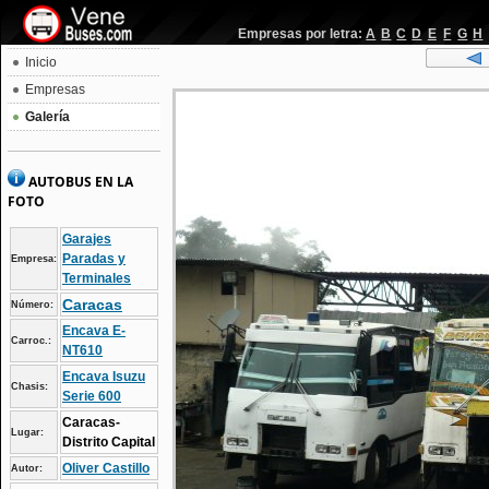
Empresas por letra:
A
B
C
D
E
F
G
H
Inicio
Empresas
Galería
AUTOBUS EN LA
FOTO
Garajes
Paradas y
Empresa:
Terminales
Caracas
Número:
Encava E-
Carroc.:
NT610
Encava Isuzu
Chasis:
Serie 600
Caracas-
Lugar:
Distrito Capital
Oliver Castillo
Autor: