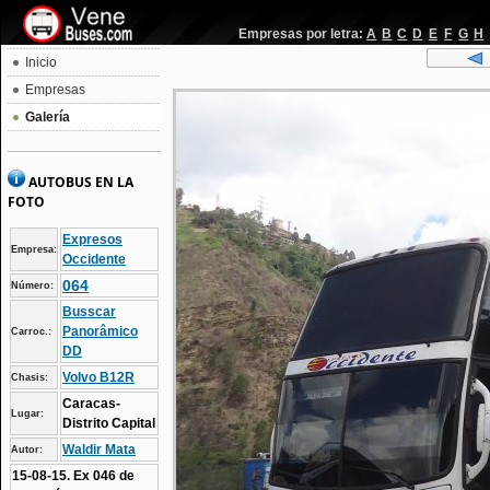
Empresas por letra:
A
B
C
D
E
F
G
H
Inicio
Empresas
Galería
AUTOBUS EN LA
FOTO
Expresos
Empresa:
Occidente
064
Número:
Busscar
Panorâmico
Carroc.:
DD
Volvo B12R
Chasis:
Caracas-
Lugar:
Distrito Capital
Waldir Mata
Autor:
15-08-15. Ex 046 de