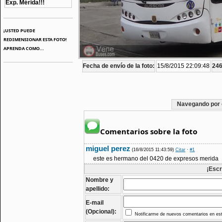
Exp. Mérida!!!
¡USTED PUEDE
REDIMENSIONAR ESTA FOTO!
APRENDA COMO...
Fecha de envío de la foto:
15/8/2015 22:09:48
246
Navegando por 
Comentarios sobre la foto
miguel perez
(16/8/2015 11:43:59)
Citar
·
#1
este es hermano del 0420 de expresos merida
¡Escr
Nombre y
apellido:
E-mail
(Opcional):
Notificarme de nuevos comentarios en est