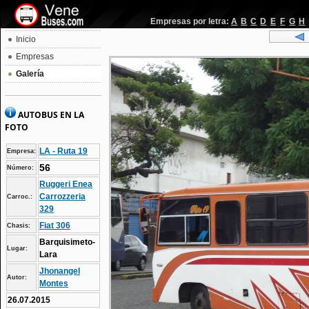
Empresas por letra:
A
B
C
D
E
F
G
H
Inicio
Empresas
Galería
AUTOBUS EN LA
FOTO
LA - Ruta 19
Empresa:
56
Número:
Ruggeri Enea
Carrozzeria
Carroc.:
329
Fiat 306
Chasis:
Barquisimeto-
Lugar:
Lara
Jhonangel
Autor:
Montes
26.07.2015