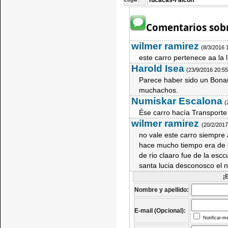
Tucacas-Falcón
Lugar:
Comentarios sobr
wilmer ramirez
(8/3/2016 
este carro pertenece aa la l
Harold Isea
(23/9/2016 20:5
Parece haber sido un Bona
muchachos.
Numiskar Escalona
(
Ése carro hacía Transporte 
wilmer ramirez
(20/2/201
no vale este carro siempre 
hace mucho tiempo era de l
de rio claaro fue de la escc
santa lucia desconosco el
¡
Nombre y apellido:
E-mail (Opcional):
Notificar-m