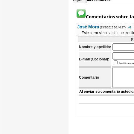
Mérida-Mérida
Lugar:
Comentarios sobre la
José Mora
(23/9/2015 20:46:37)
·
#1
Este carro si no sabía que existí
¡
Nombre y apellido:
E-mail (Opcional):
Notificar-m
Comentario
Al enviar su comentario usted g