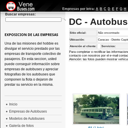
Empresas por letra:
A
B
C
D
E
F
G
H
Buscar empresas:
DC - Autobus
Sitio oficial:
Não encontrado
EXPOSICION DE LAS EMPRESAS
Ubicación:
Caracas - Distrito Capi
Una de las misiones del hobbie es
Atención al cliente:
Servicios:
divulgar el servicio prestado por las
Para completar o rectificar las informaci
empresas de transporte colectivo de
contacto con nosotros por el e-mail
conta
pasajeros. En esta seccion, usted
Atención: las fotos pueden mostrar vehícul
puede conseguir información sobre
empresas de autobuses y apreciar
fotografias de los autobuses que
componen la flota o dejaron de
prestar su servicio en la misma.
Inicio
Empresas de Autobuses
Modelos de Autobuses
Galería de fotos