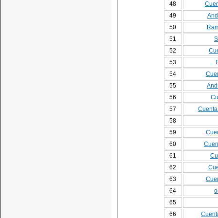
48
Cuen
49
And
50
Ram
51
S
52
Cue
53
54
Cuen
55
And
56
Cu
57
Cuenta
58
59
Cuen
60
Cuen
61
Cu
62
Cue
63
Cuen
64
o
65
66
Cuent