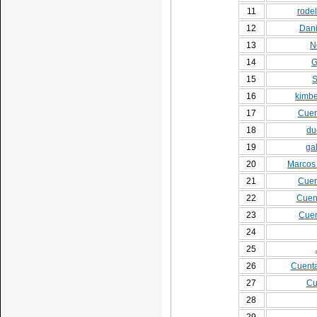
11
rode
12
Dani
13
N
14
G
15
S
16
kimbe
17
Cuen
18
du
19
gal
20
Marcos
21
Cuen
22
Cuent
23
Cuen
24
25
26
Cuenta
27
Cu
28