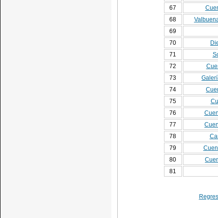
67
Cuen
68
Valbuena
69
70
Di
71
S
72
Cuen
73
Galer
74
Cuen
75
Cu
76
Cuen
77
Cuen
78
Car
79
Cuent
80
Cuen
81
Regresa