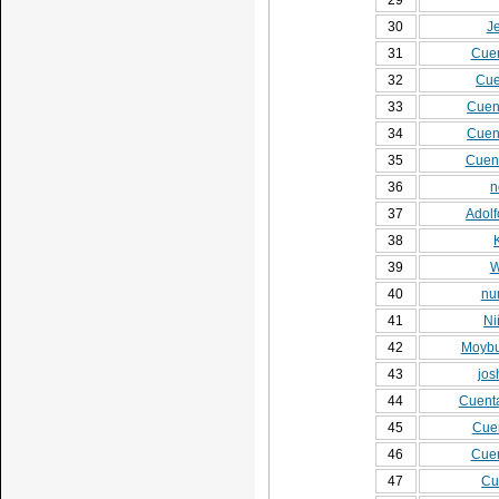
29
30
J
31
Cuen
32
Cue
33
Cuen
34
Cuent
35
Cuent
36
n
37
Adolf
38
39
W
40
nu
41
Ni
42
Moybu
43
jos
44
Cuenta
45
Cuen
46
Cuen
47
Cu