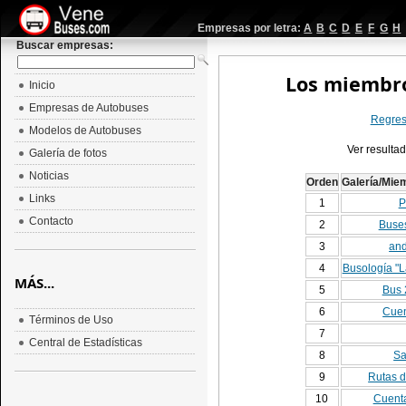
Empresas por letra:
A
B
C
D
E
F
G
H
Buscar empresas:
Los miembro
Inicio
Empresas de Autobuses
Regresa
Modelos de Autobuses
Ver resulta
Galería de fotos
Noticias
Orden
Galería/Mie
Links
1
P
Contacto
2
Buses
3
and
4
Busología "L
MÁS...
5
Bus 
6
Cuen
Términos de Uso
7
Central de Estadísticas
8
Sa
9
Rutas d
10
Cuenta