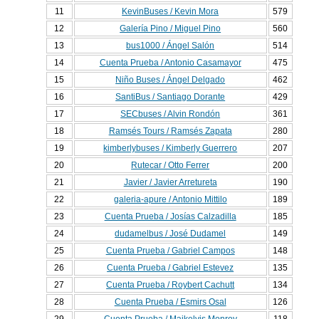
11
KevinBuses / Kevin Mora
579
12
Galería Pino / Miguel Pino
560
13
bus1000 / Ángel Salón
514
14
Cuenta Prueba / Antonio Casamayor
475
15
Niño Buses / Ángel Delgado
462
16
SantiBus / Santiago Dorante
429
17
SECbuses / Alvin Rondón
361
18
Ramsés Tours / Ramsés Zapata
280
19
kimberlybuses / Kimberly Guerrero
207
20
Rutecar / Otto Ferrer
200
21
Javier / Javier Arretureta
190
22
galeria-apure / Antonio Mittilo
189
23
Cuenta Prueba / Josías Calzadilla
185
24
dudamelbus / José Dudamel
149
25
Cuenta Prueba / Gabriel Campos
148
26
Cuenta Prueba / Gabriel Estevez
135
27
Cuenta Prueba / Roybert Cachutt
134
28
Cuenta Prueba / Esmirs Osal
126