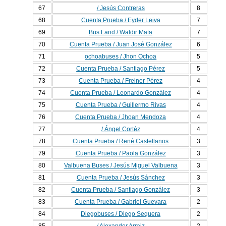
67
/ Jesús Contreras
8
68
Cuenta Prueba / Eyder Leiva
7
69
Bus Land / Waldir Mata
7
70
Cuenta Prueba / Juan José González
6
71
ochoabuses / Jhon Ochoa
5
72
Cuenta Prueba / Santiago Pérez
5
73
Cuenta Prueba / Freiner Pérez
4
74
Cuenta Prueba / Leonardo González
4
75
Cuenta Prueba / Guillermo Rivas
4
76
Cuenta Prueba / Jhoan Mendoza
4
77
/ Ángel Cortéz
4
78
Cuenta Prueba / René Castellanos
3
79
Cuenta Prueba / Paola González
3
80
Valbuena Buses / Jesús Miguel Valbuena
3
81
Cuenta Prueba / Jesús Sánchez
3
82
Cuenta Prueba / Santiago González
3
83
Cuenta Prueba / Gabriel Guevara
2
84
Diegobuses / Diego Sequera
2