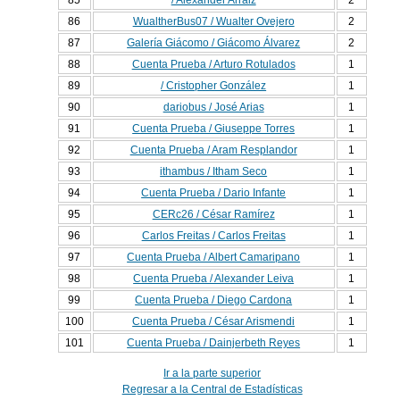
85
/ Alexander Arraiz
2
86
WualtherBus07 / Wualter Ovejero
2
87
Galería Giácomo / Giácomo Álvarez
2
88
Cuenta Prueba / Arturo Rotulados
1
89
/ Cristopher González
1
90
dariobus / José Arias
1
91
Cuenta Prueba / Giuseppe Torres
1
92
Cuenta Prueba / Aram Resplandor
1
93
ithambus / Itham Seco
1
94
Cuenta Prueba / Dario Infante
1
95
CERc26 / César Ramírez
1
96
Carlos Freitas / Carlos Freitas
1
97
Cuenta Prueba / Albert Camaripano
1
98
Cuenta Prueba / Alexander Leiva
1
99
Cuenta Prueba / Diego Cardona
1
100
Cuenta Prueba / César Arismendi
1
101
Cuenta Prueba / Dainjerbeth Reyes
1
Ir a la parte superior
Regresar a la Central de Estadísticas