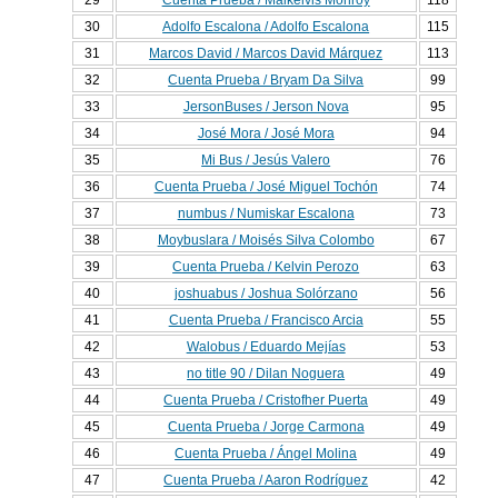
29
Cuenta Prueba / Maikelvis Monroy
118
30
Adolfo Escalona / Adolfo Escalona
115
31
Marcos David / Marcos David Márquez
113
32
Cuenta Prueba / Bryam Da Silva
99
33
JersonBuses / Jerson Nova
95
34
José Mora / José Mora
94
35
Mi Bus / Jesús Valero
76
36
Cuenta Prueba / José Miguel Tochón
74
37
numbus / Numiskar Escalona
73
38
Moybuslara / Moisés Silva Colombo
67
39
Cuenta Prueba / Kelvin Perozo
63
40
joshuabus / Joshua Solórzano
56
41
Cuenta Prueba / Francisco Arcia
55
42
Walobus / Eduardo Mejías
53
43
no title 90 / Dilan Noguera
49
44
Cuenta Prueba / Cristofher Puerta
49
45
Cuenta Prueba / Jorge Carmona
49
46
Cuenta Prueba / Ángel Molina
49
47
Cuenta Prueba / Aaron Rodríguez
42