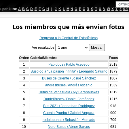
por letra:
A
B
C
D
E
F
G
H
I
J
K
L
M
N
O
P
Q
R
S
T
U
V
W
X
Y
Z
0-9
Los miembros que más envían fotos
Regresar a la Central de Estadísticas
Ver resultados
Orden
Galería/Miembro
Fotos
1
Pablobus / Pablo Acevedo
2518
2
Busología "La pasión infinita" / Leonardo Saturno
1879
3
Buses de Oriente / Josué Sánchez
1807
4
andresbuses / Andrés Ascanio
1539
5
Rutas de Venezuela / Aly Baranauskas
1319
6
DanielBuses / Daniel Fernández
1215
7
Bus 2021 / Jonnathan Rodríguez
918
8
Cuenta Prueba / Gabriel Vergara
900
9
rodelobuses / Sebastián Mercado
709
10
Nero Buses / Abner Sarcos
681