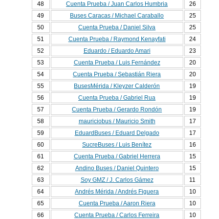
48
Cuenta Prueba / Juan Carlos Humbria
26
49
Buses Caracas / Michael Caraballo
25
50
Cuenta Prueba / Daniel Silva
25
51
Cuenta Prueba / Raymond Kenayfati
24
52
Eduardo / Eduardo Amari
23
53
Cuenta Prueba / Luis Fernández
20
54
Cuenta Prueba / Sebastián Riera
20
55
BusesMérida / Kleyzer Calderón
19
56
Cuenta Prueba / Gabriel Rua
19
57
Cuenta Prueba / Gerardo Rondón
19
58
mauriciobus / Mauricio Smith
17
59
EduardBuses / Eduard Delgado
17
60
SucreBuses / Luis Benítez
16
61
Cuenta Prueba / Gabriel Herrera
15
62
Andino Buses / Daniel Quintero
15
63
Soy GMZ / J. Carlos Gámez
11
64
Andrés Mérida / Andrés Figuera
10
65
Cuenta Prueba / Aaron Riera
10
66
Cuenta Prueba / Carlos Ferreira
10