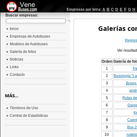
Empresas por letra:
A
B
C
D
E
F
G
H
Buscar empresas:
Galerías con
Inicio
Empresas de Autobuses
Regresa
Modelos de Autobuses
Ver resulta
Galería de fotos
Noticias
Orden
Galería de f
Links
1
Pa
Contacto
2
Busología "La 
3
Buses 
4
andr
MÁS...
5
Rutas de
6
Danie
Términos de Uso
7
K
Central de Estadísticas
8
Cuent
9
Bus 2
10
rodel