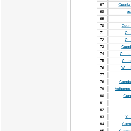
67
Cuenta 
68
oc
69
70
Cuent
71
Cue
72
Cue
73
Cuent
74
Cuenta
75
Cuent
76
Wualt
77
78
Cuenta
79
Valbuena 
80
Cuen
81
82
83
Yei
84
Cuent