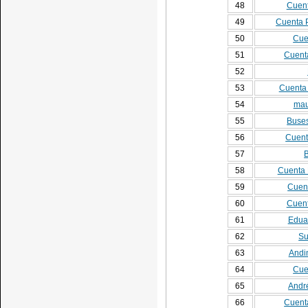
48
Cuent
49
Cuenta 
50
Cue
51
Cuent
52
53
Cuenta 
54
mau
55
Buses
56
Cuent
57
B
58
Cuenta 
59
Cuent
60
Cuent
61
Edua
62
Su
63
Andi
64
Cue
65
André
66
Cuent