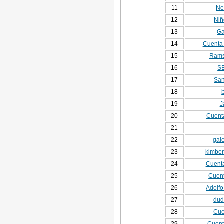
11
Ne
12
Niñ
13
Ga
14
Cuenta 
15
Rams
16
SE
17
San
18
19
J
20
Cuenta
21
22
gale
23
kimber
24
Cuenta
25
Cuent
26
Adolfo
27
dud
28
Cue