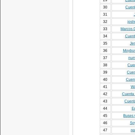
29
Cuent
30
Cuent
31
32
josh
33
Marcos 
34
Cuent
35
Je
36
Moybus
37
num
38
Cuen
39
Cuen
40
Cuent
41
Wa
42
Cuenta 
43
Cuenta
44
E
45
Buses 
46
So
47
no