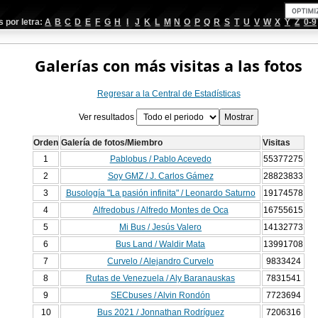
por letra:
A
B
C
D
E
F
G
H
I
J
K
L
M
N
O
P
Q
R
S
T
U
V
W
X
Y
Z
0-9
Galerías con más visitas a las fotos
Regresar a la Central de Estadísticas
Ver resultados
Orden
Galería de fotos/Miembro
Visitas
1
Pablobus / Pablo Acevedo
55377275
2
Soy GMZ / J. Carlos Gámez
28823833
3
Busología "La pasión infinita" / Leonardo Saturno
19174578
4
Alfredobus / Alfredo Montes de Oca
16755615
5
Mi Bus / Jesús Valero
14132773
6
Bus Land / Waldir Mata
13991708
7
Curvelo / Alejandro Curvelo
9833424
8
Rutas de Venezuela / Aly Baranauskas
7831541
9
SECbuses / Alvin Rondón
7723694
10
Bus 2021 / Jonnathan Rodríguez
7206316