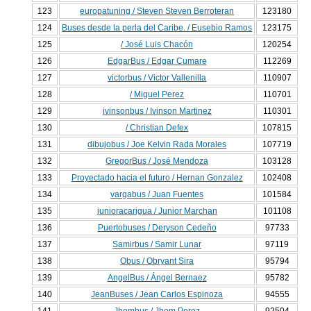
123
europatuning / Steven Steven Berroteran
123180
124
Buses desde la perla del Caribe. / Eusebio Ramos
123175
125
/ José Luis Chacón
120254
126
EdgarBus / Edgar Cumare
112269
127
victorbus / Victor Vallenilla
110907
128
/ Miguel Perez
110701
129
ivinsonbus / Ivinson Martinez
110301
130
/ Christian Defex
107815
131
dibujobus / Joe Kelvin Rada Morales
107719
132
GregorBus / José Mendoza
103128
133
Proyectado hacia el futuro / Hernan Gonzalez
102408
134
vargabus / Juan Fuentes
101584
135
junioracarigua / Junior Marchan
101108
136
Puertobuses / Deryson Cedeño
97733
137
Samirbus / Samir Lunar
97119
138
Obus / Obryant Sira
95794
139
AngelBus / Ángel Bernaez
95782
140
JeanBuses / Jean Carlos Espinoza
94555