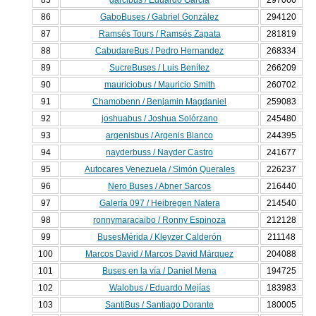
85
garcibus / Eduardo Garcia
297066
86
GaboBuses / Gabriel González
294120
87
Ramsés Tours / Ramsés Zapata
281819
88
CabudareBus / Pedro Hernandez
268334
89
SucreBuses / Luis Benítez
266209
90
mauriciobus / Mauricio Smith
260702
91
Chamobenn / Benjamin Magdaniel
259083
92
joshuabus / Joshua Solórzano
245480
93
argenisbus / Argenis Blanco
244395
94
nayderbuss / Nayder Castro
241677
95
Autocares Venezuela / Simón Querales
226237
96
Nero Buses / Abner Sarcos
216440
97
Galería 097 / Heibregen Natera
214540
98
ronnymaracaibo / Ronny Espinoza
212128
99
BusesMérida / Kleyzer Calderón
211148
100
Marcos David / Marcos David Márquez
204088
101
Buses en la vía / Daniel Mena
194725
102
Walobus / Eduardo Mejías
183983
103
SantiBus / Santiago Dorante
180005