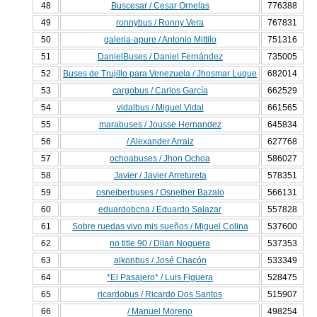
48
Buscesar / Cesar Ornelas
776388
49
ronnybus / Ronny Vera
767831
50
galeria-apure / Antonio Mittilo
751316
51
DanielBuses / Daniel Fernández
735005
52
Buses de Trujillo para Venezuela / Jhosmar Luque
682014
53
cargobus / Carlos García
662529
54
vidalbus / Miguel Vidal
661565
55
marabuses / Jousse Hernandez
645834
56
/ Alexander Arraiz
627768
57
ochoabuses / Jhon Ochoa
586027
58
Javier / Javier Arretureta
578351
59
osneiberbuses / Osneiber Bazalo
566131
60
eduardobcna / Eduardo Salazar
557828
61
Sobre ruedas vivo mis sueños / Miguel Colina
537600
62
no title 90 / Dilan Noguera
537353
63
alkonbus / José Chacón
533349
64
*El Pasajero* / Luis Figuera
528475
65
ricardobus / Ricardo Dos Santos
515907
66
/ Manuel Moreno
498254