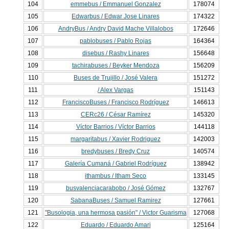
104
emmebus / Emmanuel Gonzalez
178074
105
Edwarbus / Edwar Jose Linares
174322
106
AndryBus / Andry David Mache Villalobos
172646
107
pablobuses / Pablo Rojas
164364
108
disebus / Rashy Linares
156648
109
tachirabuses / Beyker Mendoza
156209
110
Buses de Trujillo / José Valera
151272
111
/ Alex Vargas
151143
112
FranciscoBuses / Francisco Rodríguez
146613
113
CERc26 / César Ramírez
145320
114
Víctor Barrios / Víctor Barrios
144118
115
margaritabus / Xavier Rodriguez
142003
116
bredybuses / Bredy Cruz
140574
117
Galería Cumaná / Gabriel Rodríguez
138942
118
ithambus / Itham Seco
133145
119
busvalenciacarabobo / José Gómez
132767
120
SabanaBuses / Samuel Ramirez
127661
121
"Busologia, una hermosa pasión" / Victor Guarisma
127068
122
Eduardo / Eduardo Amari
125164