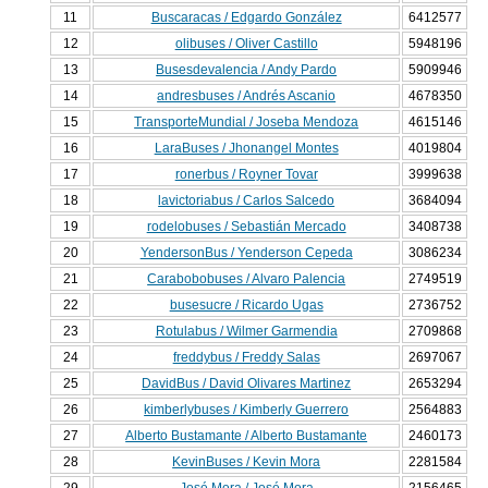
11
Buscaracas / Edgardo González
6412577
12
olibuses / Oliver Castillo
5948196
13
Busesdevalencia / Andy Pardo
5909946
14
andresbuses / Andrés Ascanio
4678350
15
TransporteMundial / Joseba Mendoza
4615146
16
LaraBuses / Jhonangel Montes
4019804
17
ronerbus / Royner Tovar
3999638
18
lavictoriabus / Carlos Salcedo
3684094
19
rodelobuses / Sebastián Mercado
3408738
20
YendersonBus / Yenderson Cepeda
3086234
21
Carabobobuses / Alvaro Palencia
2749519
22
busesucre / Ricardo Ugas
2736752
23
Rotulabus / Wilmer Garmendia
2709868
24
freddybus / Freddy Salas
2697067
25
DavidBus / David Olivares Martinez
2653294
26
kimberlybuses / Kimberly Guerrero
2564883
27
Alberto Bustamante / Alberto Bustamante
2460173
28
KevinBuses / Kevin Mora
2281584