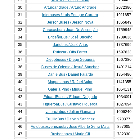
29
José Mora / José Mora
2156465
30
Arturoandrade / Arturo Andrade
2072380
31
interbuses / Luis Enrique Carrero
1911657
32
JersonBuses / Jerson Nova
1865849
33
Caracasbus / Juan De Ascenção
1759945
34
BriceñoBus / José Briceño
1739636
35
dariobus / José Arias
1737699
36
Rutecar / Otto Ferrer
1597623
37
Diegobuses / Diego Sequera
1567380
38
Buses de Oriente / Josué Sánchez
1491214
39
DanielBus / Daniel Fajardo
1354480
40
Maquetabus / Rafael Aular
1141355
41
Galería Pino / Miguel Pino
1054131
42
EduardBuses / Eduard Delgado
1034091
43
FigueroaBus / Gustavo Figueroa
1027094
44
valenciabus / Julian Gamarra
1006240
45
TrujilloBus / Darwin Sanchez
970377
46
Autobusesvenezuela / José Alberto Serra Mata
897005
47
Busbonanza / Mario Gil
782330