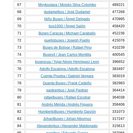
67
Moybuslara / Moisés Silva Colombo
489221
68
dudamelbus / José Dudamel
477268
69
Niño Buses / Ángel Delgado
470995
70
bus1000 / Ángel Salón
458420
71
Buses Caracas / Michael Caraballo
452236
72
puellobuses / Joseph Puello
415076
73
Buses de Bolivar / Rafael Pino
410239
74
Buses4 / Jean Carlos Montilla
400545
75
busescua / Yojar Alexis Henriquez Leon
396652
76
Adolfo Escalona / Adolfo Escalona
383497
77
Cuenta Prueba / Gabriel Vergara
383019
78
Guanta Buses / Frank Cedeño
382983
79
pastranbus / José Pastran
364414
80
rafaelbuses / Rafael Escobar
364038
81
Andrés Mérida / Andrés Figuera
358406
82
HumbertoBuses / Humberto Garzón
331073
83
JohanBuses / Johan Albornoz
317247
84
Alexanderbus / Alexander Maldonado
315613