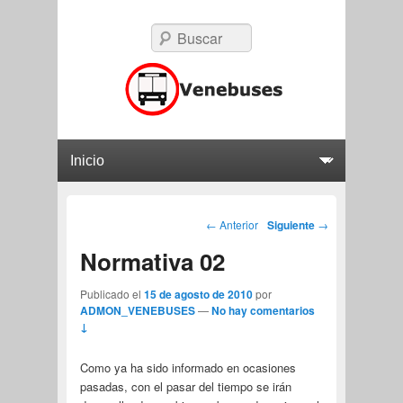
Buscar
Blog Venebuses.com
Blog Venebuses.com
Menú principal
Saltar al contenido principal
Saltar al contenido secundario
Navegación por las
←
Anterior
Siguiente
→
entradas
Normativa 02
Publicado el
15 de agosto de 2010
por
ADMON_VENEBUSES
—
No hay comentarios
↓
Como ya ha sido informado en ocasiones
pasadas, con el pasar del tiempo se irán