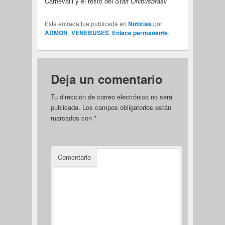
Carnevalli y el resto del
Staff Onibusbrasil
Esta entrada fue publicada en
Noticias
por
ADMON_VENEBUSES
.
Enlace permanente
.
Deja un comentario
Tu dirección de correo electrónico no será
publicada.
Los campos obligatorios están
marcados con
*
Comentario